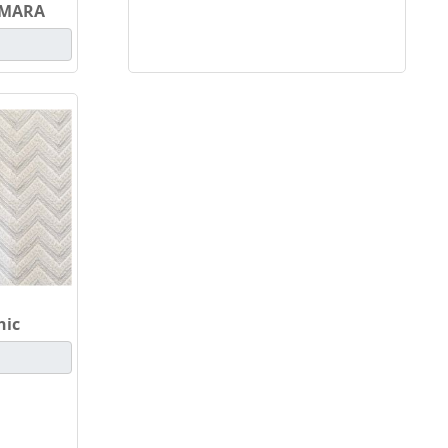
XMARA
hic