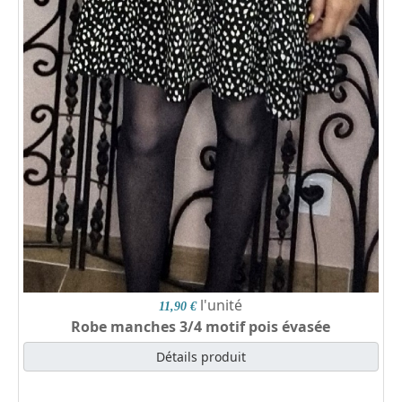
l'unité
11,90 €
Robe manches 3/4 motif pois évasée
Détails produit